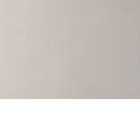
Scroll
down