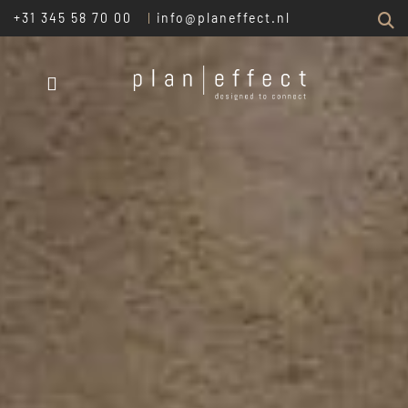
Z
+31 345 58 70 00
info@planeffect.nl
Plan
Effect
25)
EN
MEN
LAS