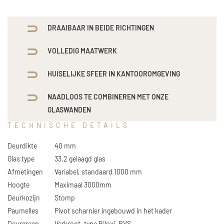
DRAAIBAAR IN BEIDE RICHTINGEN
VOLLEDIG MAATWERK
HUISELIJKE SFEER IN KANTOOROMGEVING
NAADLOOS TE COMBINEREN MET ONZE
GLASWANDEN
TECHNISCHE DETAILS
Deurdikte
40 mm
Glas type
33.2 gelaagd glas
Afmetingen
Variabel, standaard 1000 mm
Hoogte
Maximaal 3000mm
Deurkozijn
Stomp
Paumelles
Pivot scharnier ingebouwd in het kader
Deurgreep
Verkropt, type Biloxi. RVS