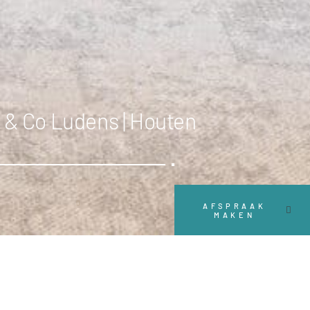
 & Co Ludens | Houten
Scroll
AFSPRAAK
MAKEN
down