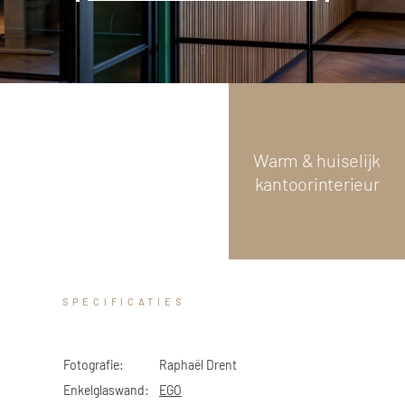
GLAS
Scroll
down
 Logistiek
Warm & huiselijk
kantoorinterieur
SPECIFICATIES
Fotografie:
Raphaël Drent
Enkelglaswand:
EGO