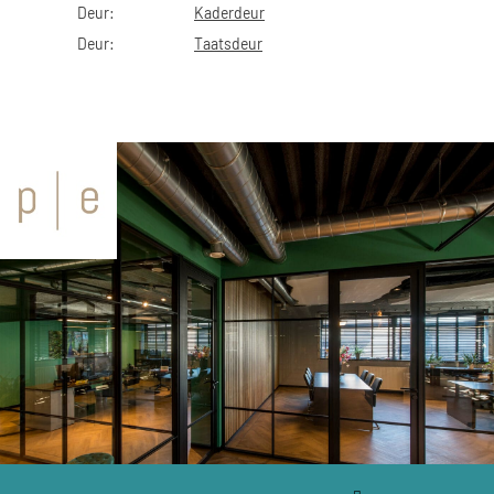
Deur:
Kaderdeur
Deur:
Taatsdeur