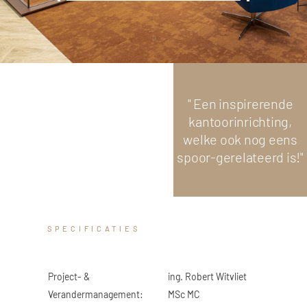
GLAS
Scroll
down
 Logistiek
" Een inspirerende
kantoorinrichting,
welke ook nog eens
spoor-gerelateerd is!"
SPECIFICATIES
Project- &
ing. Robert Witvliet
Verandermanagement:
MSc MC