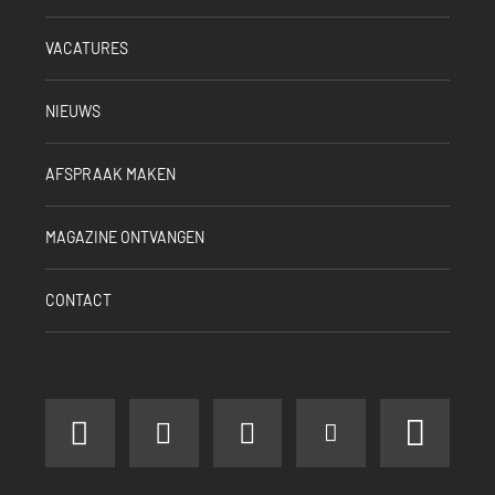
VACATURES
NIEUWS
AFSPRAAK MAKEN
MAGAZINE ONTVANGEN
CONTACT
facebook
instagram
linkedin
youtube
pinter
Plan