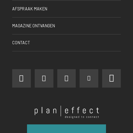
AFSPRAAK MAKEN
MAGAZINE ONTVANGEN
CONTACT
facebook
instagram
linkedin
youtube
pinter
Plan
Effect