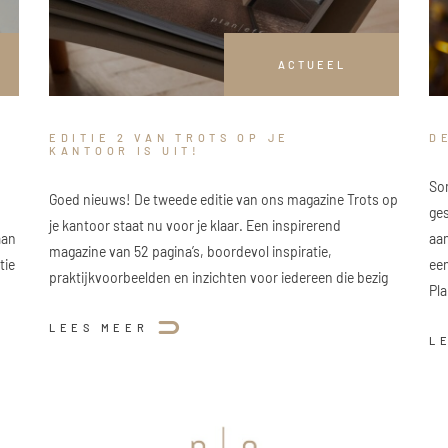
ACTUEEL
EDITIE 2 VAN TROTS OP JE
D
KANTOOR IS UIT!
Som
Goed nieuws! De tweede editie van ons magazine Trots op
ge
je kantoor staat nu voor je klaar. Een inspirerend
aan
aan
magazine van 52 pagina’s, boordevol inspiratie,
tie
ee
praktijkvoorbeelden en inzichten voor iedereen die bezig
Pla
LEES MEER
L