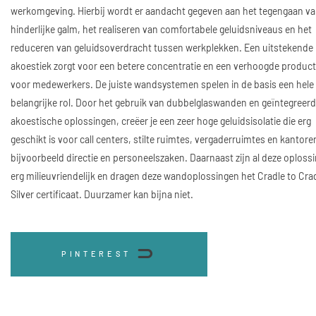
werkomgeving. Hierbij wordt er aandacht gegeven aan het tegengaan v
hinderlijke galm, het realiseren van comfortabele geluidsniveaus en het
reduceren van geluidsoverdracht tussen werkplekken. Een uitstekende
akoestiek zorgt voor een betere concentratie en een verhoogde producti
voor medewerkers. De juiste wandsystemen spelen in de basis een hele
belangrijke rol. Door het gebruik van dubbelglaswanden en geïntegreer
akoestische oplossingen, creëer je een zeer hoge geluidsisolatie die erg
geschikt is voor call centers, stilte ruimtes, vergaderruimtes en kantore
bijvoorbeeld directie en personeelszaken. Daarnaast zijn al deze oploss
erg milieuvriendelijk en dragen deze wandoplossingen het Cradle to Cra
Silver certificaat. Duurzamer kan bijna niet.
PINTEREST