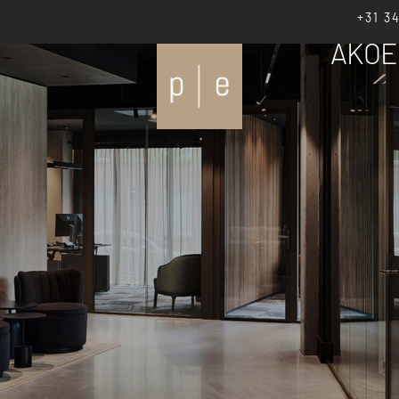
+31 3
AKOE