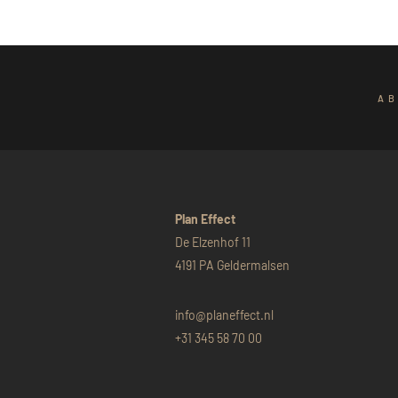
AB
Plan Effect
De Elzenhof 11
4191 PA Geldermalsen
info@planeffect.nl
+31 345 58 70 00