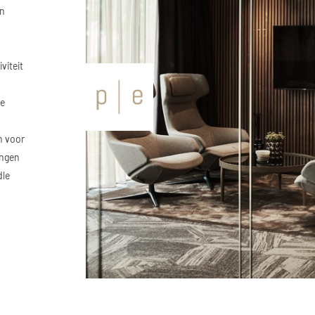
an
viteit
de
n voor
ingen
dle