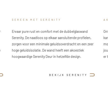
SEREEN MET SERENITY
A
r
Ervaar pure rust en comfort met de dubbelglaswand
Ont
Serenity. De naadloos op elkaar aansluitende profielen,
kan
zorgen voor een minimale geluidsoverdracht en een zeer
moo
e
hoge geluidsisolatie. De wand heeft een akoestiek
jo
hoogwaardige Serenity Deur in hetzelfde design.
er
BEKIJK SERENITY