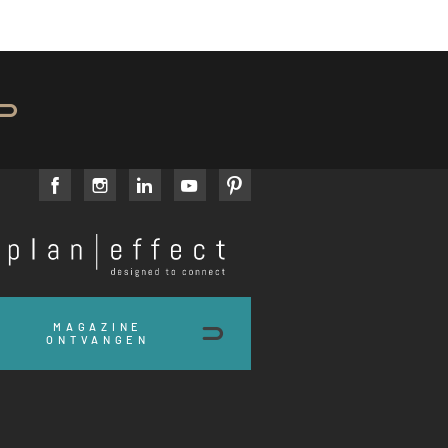
facebook
instagram
linkedin
youtube
pinterest
Plan
Effect
MAGAZINE
ONTVANGEN