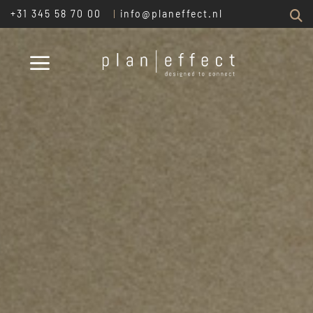
Z
+31 345 58 70 00
info@planeffect.nl
Plan
Effect
25)
EN
MEN
LAS