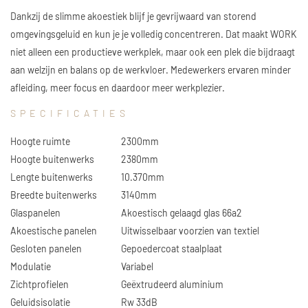
Dankzij de slimme akoestiek blijf je gevrijwaard van storend
omgevingsgeluid en kun je je volledig concentreren. Dat maakt WORK
niet alleen een productieve werkplek, maar ook een plek die bijdraagt
aan welzijn en balans op de werkvloer. Medewerkers ervaren minder
afleiding, meer focus en daardoor meer werkplezier.
SPECIFICATIES
Hoogte ruimte
2300mm
Hoogte buitenwerks
2380mm
Lengte buitenwerks
10.370mm
Breedte buitenwerks
3140mm
Glaspanelen
Akoestisch gelaagd glas 66a2
Akoestische panelen
Uitwisselbaar voorzien van textiel
Gesloten panelen
Gepoedercoat staalplaat
Modulatie
Variabel
Zichtprofielen
Geëxtrudeerd aluminium
Geluidsisolatie
Rw 33dB