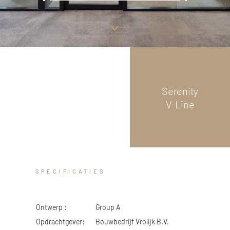
GLAS
Scroll
down
 Logistiek
Serenity
V-Line
SPECIFICATIES
Ontwerp :
Group A
Opdrachtgever:
Bouwbedrijf Vrolijk B.V.