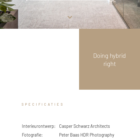
GLAS
Scroll
down
 Logistiek
Doing hybrid
right
SPECIFICATIES
Interieurontwerp:
Casper Schwarz Architects
Fotografie:
Peter Baas HDR Photography