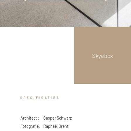
GLAS
Scroll
down
 Logistiek
Skyebox
SPECIFICATIES
Architect :
Casper Schwarz
Fotografie:
Raphaël Drent