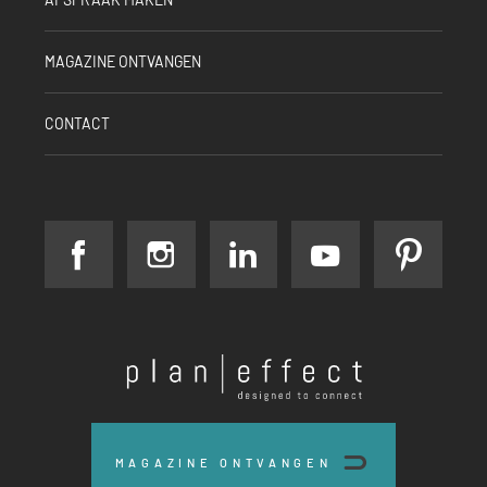
MAGAZINE ONTVANGEN
CONTACT
facebook
instagram
linkedin
youtube
pinter
Plan
Effect
MAGAZINE ONTVANGEN