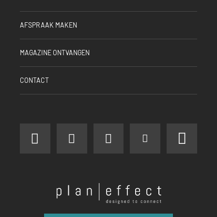
AFSPRAAK MAKEN
MAGAZINE ONTVANGEN
CONTACT
facebook
instagram
linkedin
youtube
pinter
Plan
Effect