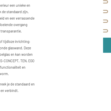
erieur een unieke en
ak de standaard zijn,
eid en een verrassende
vloeiende overgang
 transparantie.
f tijdloze inrichting:
 ronde glaswand. Deze
ubbelglas en kan worden
ASS-CONCEPT, TEN, EGO
unctionaliteit en
 vorm.
reek je de standaard en
 en verbindt.