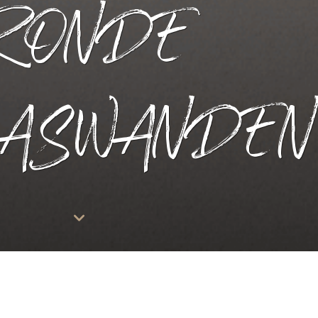
RONDE
LASWANDE
Scroll
down