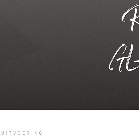
G
 UITVOERING